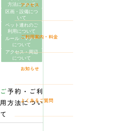
アクセス
方法について
区画・設備につ
いて
ペット連れのご
利用について
ご利用案内・料金
ルール・マナー
について
アクセス・周辺
について
お知らせ
ご予約・ご利
よくあるご質問
用方法につい
て