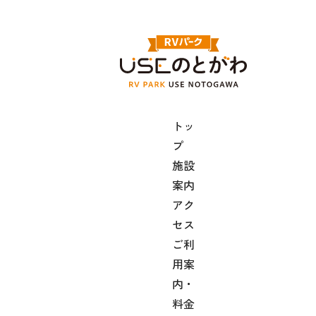
情報につ
いて、そ
の重要性
を認識
し、個人
情報の保
トッ
護に関す
プ
る法令等
施設
を遵守す
案内
るととも
アク
に、適切
セス
な取得・
ご利
利用・管
用案
理に努め
内・
ます。
料金