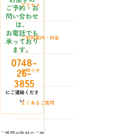
アクセス
ご予約・お
問い合わせ
は、
お電話でも
ご利用案内・料金
承っており
ます。
0748-
26-
お知らせ
3855
にご連絡くださ
い
よくあるご質問
ご質問や取材のご依