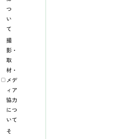
つ
い
て
撮
影・
取
材・
メデ
ィア
協力
につ
いて
そ