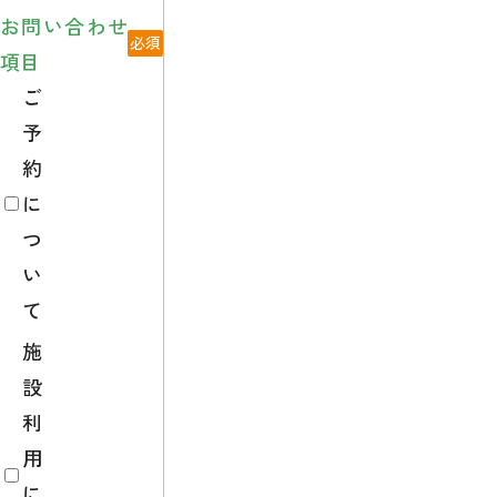
お問い合わせ
項目
ご
予
約
に
つ
い
て
施
設
利
用
に