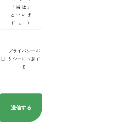
「当社」
といいま
す。）
は、RVパ
ークUSE
のとがわ
プライバシーポ
（以下
リシーに同意す
「当施
る
設」とい
いま
す。）の
ウェブサ
イトをご
利用いた
だくお客
様の個人