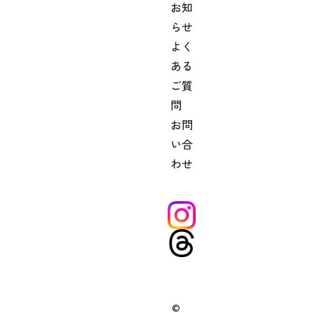
お知
【1. 取得
らせ
する個人
よく
情報】
ある
当施設で
ご質
は、お問
問
い合わせ
お問
やご予約
い合
等に際
わせ
し、以下
の情報を
取得する
場合があ
ります。
・お名前
・ふりが
©
な